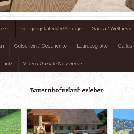
reise
Belegungskalender/Anfrage
Sauna / Wellness
en
Gutschein / Geschenke
Lourdesgrotte
Gallus
schutz
Video / Soziale Netzwerke
Bauernhofurlaub erleben