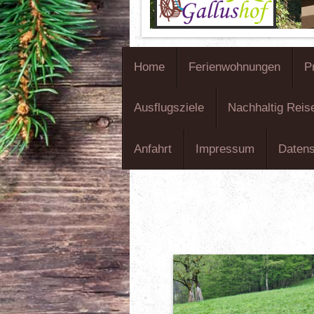
Home
Ferienwohnungen
P
Ausflugsziele
Nachhaltig Reis
Anfahrt
Impressum
Daten