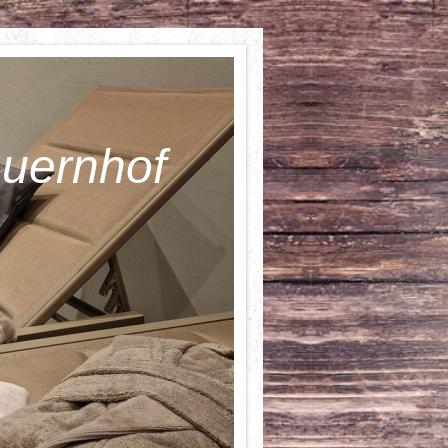
auernhof